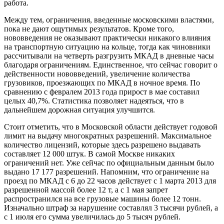
работа.
Между тем, ограничения, введенные московскими властями,
пока не дают ощутимых результатов. Кроме того,
нововведения не оказывают практически никакого влияния
на транспортную ситуацию на кольце, тогда как чиновники
рассчитывали на четверть разгрузить МКАД в дневные часы
благодаря ограничениям. Единственное, что сейчас говорит о
действенности нововведений, увеличение количества
грузовиков, проезжающих по МКАД в ночное время. По
сравнению с февралем 2013 года прирост в мае составил
целых 40,7%. Статистика позволяет надеяться, что в
дальнейшем дорожная ситуация улучшится.
Стоит отметить, что в Московской области действует годовой
лимит на выдачу многократных разрешений. Максимальное
количество лицензий, которые здесь разрешено выдавать
составляет 12 000 штук. В самой Москве никаких
ограничений нет. Уже сейчас по официальным данным было
выдано 17 177 разрешений. Напомним, что ограничение на
проезд по МКАД с 6 до 22 часов действует с 1 марта 2013 для
разрешенной массой более 12 т, а с 1 мая запрет
распространился на все грузовые машины более 12 тонн.
Изначально штраф за нарушение составлял 3 тысячи рублей, а
с 1 июля его сумма увеличилась до 5 тысяч рублей.